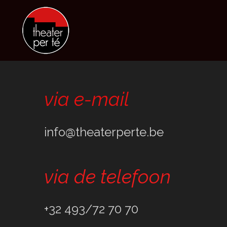
Ga
direct
naar
de
hoofdinhoud
via e-mail
info@theaterperte.be
via de telefoon
+32 493/72 70 70